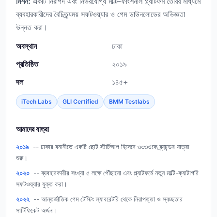
মিশন:
একটি নিরাপদ এবং নির্ভরযোগ্য মাল্টি-ফাংশনাল প্ল্যাটফর্ম তৈরির মাধ্যমে
ব্যবহারকারীদের বৈচিত্র্যময় সফটওয়্যার ও গেম ডাউনলোডের অভিজ্ঞতা
উন্নত করা।
অবস্থান
ঢাকা
প্রতিষ্ঠিত
২০১৯
দল
১৪৫+
iTech Labs
GLI Certified
BMM Testlabs
আমাদের যাত্রা
২০১৯
-- ঢাকার বনানীতে একটি ছোট স্টার্টআপ হিসেবে ৩৩৩ওকে ব্র্যান্ডের যাত্রা
শুরু।
২০২০
-- ব্যবহারকারীর সংখ্যা ৫ লক্ষে পৌঁছানো এবং প্ল্যাটফর্মে নতুন মাল্টি-ক্যাটাগরি
সফটওয়্যার যুক্ত করা।
২০২২
-- আন্তর্জাতিক গেম টেস্টিং ল্যাবরেটরি থেকে নিরাপত্তা ও স্বচ্ছতার
সার্টিফিকেট অর্জন।