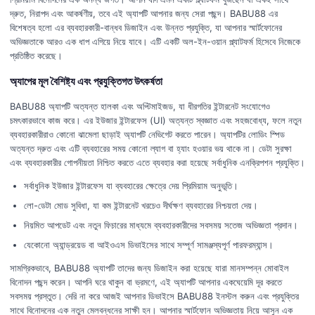
দ্রুত, নিরাপদ এবং আকর্ষণীয়, তবে এই অ্যাপটি আপনার জন্য সেরা পছন্দ। BABU88 এর
বিশেষত্ব হলো এর ব্যবহারকারী-বান্ধব ডিজাইন এবং উন্নত প্রযুক্তি, যা আপনার স্মার্টফোনের
অভিজ্ঞতাকে আরও এক ধাপ এগিয়ে নিয়ে যাবে। এটি একটি অল-ইন-ওয়ান প্ল্যাটফর্ম হিসেবে নিজেকে
প্রতিষ্ঠিত করেছে।
অ্যাপের মূল বৈশিষ্ট্য এবং প্রযুক্তিগত উৎকর্ষতা
BABU88 অ্যাপটি অত্যন্ত হালকা এবং অপ্টিমাইজড, যা ধীরগতির ইন্টারনেট সংযোগেও
চমৎকারভাবে কাজ করে। এর ইউজার ইন্টারফেস (UI) অত্যন্ত স্বজ্ঞাত এবং সহজবোধ্য, ফলে নতুন
ব্যবহারকারীরাও কোনো ঝামেলা ছাড়াই অ্যাপটি নেভিগেট করতে পারেন। অ্যাপটির লোডিং স্পিড
অত্যন্ত দ্রুত এবং এটি ব্যবহারের সময় কোনো ল্যাগ বা হ্যাং হওয়ার ভয় থাকে না। ডেটা সুরক্ষা
এবং ব্যবহারকারীর গোপনীয়তা নিশ্চিত করতে এতে ব্যবহার করা হয়েছে সর্বাধুনিক এনক্রিপশন প্রযুক্তি।
সর্বাধুনিক ইউজার ইন্টারফেস যা ব্যবহারের ক্ষেত্রে দেয় প্রিমিয়াম অনুভূতি।
লো-ডেটা মোড সুবিধা, যা কম ইন্টারনেট খরচেও দীর্ঘক্ষণ ব্যবহারের নিশ্চয়তা দেয়।
নিয়মিত আপডেট এবং নতুন ফিচারের মাধ্যমে ব্যবহারকারীদের সবসময় সতেজ অভিজ্ঞতা প্রদান।
যেকোনো অ্যান্ড্রয়েড বা আইওএস ডিভাইসের সাথে সম্পূর্ণ সামঞ্জস্যপূর্ণ পারফরম্যান্স।
সামগ্রিকভাবে, BABU88 অ্যাপটি তাদের জন্য ডিজাইন করা হয়েছে যারা মানসম্পন্ন মোবাইল
বিনোদন পছন্দ করেন। আপনি ঘরে থাকুন বা ভ্রমণে, এই অ্যাপটি আপনার একঘেয়েমি দূর করতে
সবসময় প্রস্তুত। দেরি না করে আজই আপনার ডিভাইসে BABU88 ইনস্টল করুন এবং প্রযুক্তির
সাথে বিনোদনের এক নতুন মেলবন্ধনের সাক্ষী হন। আপনার স্মার্টফোন অভিজ্ঞতায় নিয়ে আসুন এক