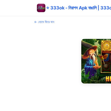
⭐ 333ok - নিরাপদ Apk বাঙালি | 3
← হোমে ফিরে যান