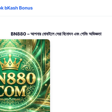
33ok bKash Bonus
BN880 – আপনার মোবাইলে সেরা বিনোদন এবং গেমিং অভিজ্ঞতা