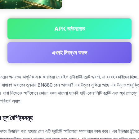
APK ডাউনলোড
এখনই নিবন্ধন করুন
র অন্যতম আধুনিক এবং জনপ্রিয় মোবাইল এন্টারটেইনমেন্ট অ্যাপ, যা ব্যবহারকারীদের দিচ্ছে
। সাধারণ অ্যাপের তুলনায় BN880 কেন আলাদা? এর উত্তর লুকিয়ে আছে এর উন্নত প্রযুক্তি
ে। যারা নিজেদের স্মার্টফোনে কোনো রকম ঝামেলা ছাড়াই হাই-কোয়ালিটি কন্টেন্ট এবং স্মুথ গেমপ্
রিহার্য অ্যাপ।
ল বৈশিষ্ট্যসমূহ
বে ডিজাইন করা হয়েছে যেন এটি প্রতিটি স্মার্টফোনে সমানভাবে কাজ করে। এর ইউজার ইন্টা