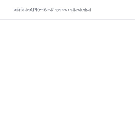
অফিসিয়াল
APK
লগইন
ডাউনলোড
অবস্থান
আলোচনা