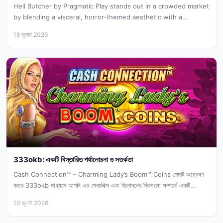
Hell Butcher by Pragmatic Play stands out in a crowded market
by blending a visceral, horror-themed aesthetic with a
robust...
18 জুলাই 2026
333okb: একটি বিস্তারিত পর্যালোচনা ও সতর্কতা
Cash Connection™ – Charming Lady’s Boom™ Coins গেমটি অন্বেষণ
করার 333okb মাধ্যমে আপনি এর মেকানিক্স এবং বিনোদনের দিকগুলো সম্পর্কে একটি...
10 জুলাই 2026