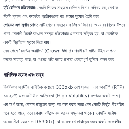
হার্ট রেস্পিন মডিফায়ার:
বেগুনি ডিমের মাধ্যমে রেস্পিন ফিচার সক্রিয় হয়, যেখানে
স্টিকি ক্যাশ এবং কালেক্টর প্রতীকগুলো বড় জয়ের সুযোগ তৈরি করে।
গোল্ডেন এগ সুপার মোড:
এটি গেমের সবচেয়ে কাঙ্ক্ষিত ফিচার। ৩ নম্বর রিলের উপরে
থাকা সোনালী ডিমটি ভাঙলে সমস্ত মডিফায়ার একসাথে সক্রিয় হয়, যা গেমটিকে
একটি প্রিমিয়াম স্তরে নিয়ে যায়।
বেস গেমে 'ক্রাউন ওয়াইল্ড' (Crown Wild) প্রতীকটি লাইন উইন সম্পন্ন
করতে সাহায্য করে, যা গেমের গতি বজায় রাখতে গুরুত্বপূর্ণ ভূমিকা পালন করে।
গাণিতিক মডেল এবং তথ্য
কিংফিশার স্লটটির গাণিতিক কাঠামো 333okb বেশ স্বচ্ছ। এর আরটিপি (RTP)
৯৬.২৫% এবং এটি উচ্চ অস্থিরতা (High Volatility) সম্পন্ন একটি গেম।
এর অর্থ হলো, বোনাস রাউন্ডের জন্য অপেক্ষা করার সময় বেস গেমটি কিছুটা ধীরগতির
মনে হতে পারে, তবে বোনাস রাউন্ডে বড় জয়ের সম্ভাবনা থাকে। গেমটির সর্বোচ্চ
জয়ের সীমা ৫৩০০ গুণ (5300x), যা অনেক খেলোয়াড়ের জন্য একটি আকর্ষণীয়