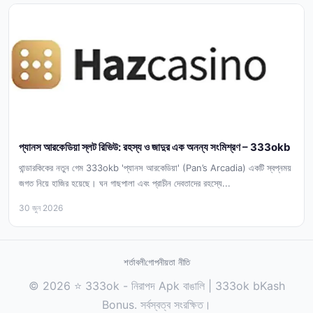
প্যানস আরকেডিয়া স্লট রিভিউ: রহস্য ও জাদুর এক অনন্য সংমিশ্রণ – 333okb
থান্ডারকিকের নতুন গেম 333okb 'প্যানস আরকেডিয়া' (Pan’s Arcadia) একটি স্বপ্নময়
জগত নিয়ে হাজির হয়েছে। ঘন গাছপালা এবং প্রাচীন দেবতাদের রহস্যে...
30 জুন 2026
শর্তাবলী
গোপনীয়তা নীতি
© 2026 ⭐ 333ok - নিরাপদ Apk বাঙালি | 333ok bKash
Bonus. সর্বস্বত্ব সংরক্ষিত।