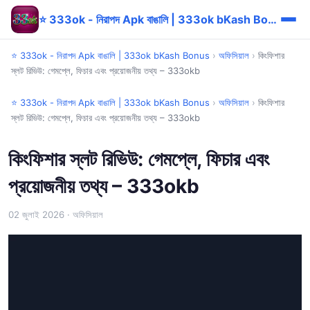
⭐ 333ok - নিরাপদ Apk বাঙালি | 333ok bKash Bonus
⭐ 333ok - নিরাপদ Apk বাঙালি | 333ok bKash Bonus
›
অফিসিয়াল
›
কিংফিশার
স্লট রিভিউ: গেমপ্লে, ফিচার এবং প্রয়োজনীয় তথ্য – 333okb
⭐ 333ok - নিরাপদ Apk বাঙালি | 333ok bKash Bonus
›
অফিসিয়াল
›
কিংফিশার
স্লট রিভিউ: গেমপ্লে, ফিচার এবং প্রয়োজনীয় তথ্য – 333okb
কিংফিশার স্লট রিভিউ: গেমপ্লে, ফিচার এবং
প্রয়োজনীয় তথ্য – 333okb
02 জুলাই 2026
· অফিসিয়াল