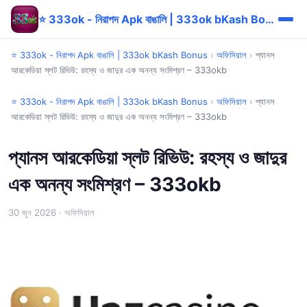
⭐ 333ok - নিরাপদ Apk বাঙালি | 333ok bKash Bonus
⭐ 333ok - নিরাপদ Apk বাঙালি | 333ok bKash Bonus
›
অফিসিয়াল
›
প্যানস
আরকেডিয়া স্লট রিভিউ: রহস্য ও জাদুর এক অনন্য সংমিশ্রণ – 333okb
⭐ 333ok - নিরাপদ Apk বাঙালি | 333ok bKash Bonus
›
অফিসিয়াল
›
প্যানস
আরকেডিয়া স্লট রিভিউ: রহস্য ও জাদুর এক অনন্য সংমিশ্রণ – 333okb
প্যানস আরকেডিয়া স্লট রিভিউ: রহস্য ও জাদুর
এক অনন্য সংমিশ্রণ – 333okb
30 জুন 2026
· অফিসিয়াল