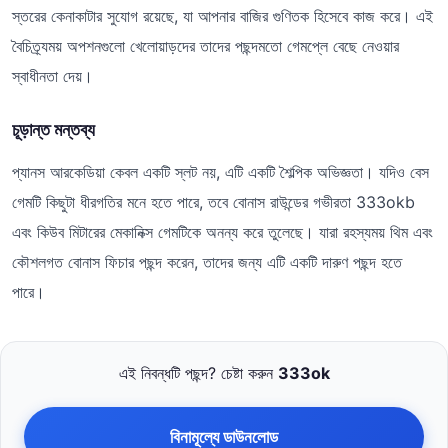
স্তরের কেনাকাটার সুযোগ রয়েছে, যা আপনার বাজির গুণিতক হিসেবে কাজ করে। এই
বৈচিত্র্যময় অপশনগুলো খেলোয়াড়দের তাদের পছন্দমতো গেমপ্লে বেছে নেওয়ার
স্বাধীনতা দেয়।
চূড়ান্ত মন্তব্য
প্যানস আরকেডিয়া কেবল একটি স্লট নয়, এটি একটি শৈল্পিক অভিজ্ঞতা। যদিও বেস
গেমটি কিছুটা ধীরগতির মনে হতে পারে, তবে বোনাস রাউন্ডের গভীরতা 333okb
এবং কিউব মিটারের মেকানিক্স গেমটিকে অনন্য করে তুলেছে। যারা রহস্যময় থিম এবং
কৌশলগত বোনাস ফিচার পছন্দ করেন, তাদের জন্য এটি একটি দারুণ পছন্দ হতে
পারে।
এই নিবন্ধটি পছন্দ? চেষ্টা করুন
333ok
বিনামূল্যে ডাউনলোড