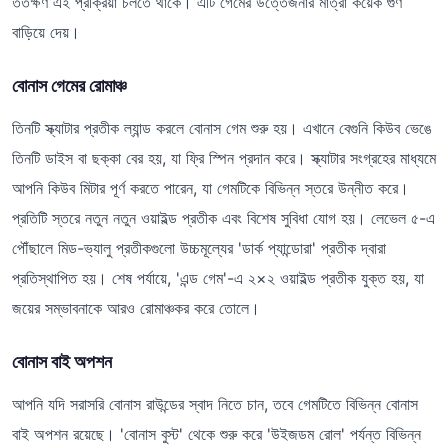
ততক্ষণ এই প্রক্রিয়া চলতে থাকে। এটি গেমের উত্তেজনার মাত্রা কয়েক গুণ
বাড়িয়ে দেয়।
বোনাস গেমের রোমাঞ্চ
তিনটি স্ক্যাটার প্রতীক ল্যান্ড করলে বোনাস গেম শুরু হয়। এখানে বেগুনি কিউব ভেঙে
তিনটি ডাইস বা ছক্কা বের হয়, যা ফ্রি স্পিন প্রদান করে। স্ক্যাটার সংগ্রহের মাধ্যমে
আপনি কিউব মিটার পূর্ণ করতে পারেন, যা গেমটিকে বিভিন্ন স্তরে উন্নীত করে।
প্রতিটি স্তরে নতুন নতুন ওয়াইল্ড প্রতীক এবং বিশেষ সুবিধা যোগ হয়। লেভেল ৫-এ
পৌঁছালে মিড-ভ্যালু প্রতীকগুলো উচ্চমূল্যের 'ডার্ক প্যান্ডোরা' প্রতীক দ্বারা
প্রতিস্থাপিত হয়। শেষ পর্যায়ে, 'এন্ড গেম'-এ ২×২ ওয়াইল্ড প্রতীক যুক্ত হয়, যা
জয়ের সম্ভাবনাকে আরও রোমাঞ্চকর করে তোলে।
বোনাস বাই অপশন
আপনি যদি সরাসরি বোনাস রাউন্ডের স্বাদ নিতে চান, তবে গেমটিতে বিভিন্ন বোনাস
বাই অপশন রয়েছে। 'বোনাস বুস্ট' থেকে শুরু করে 'উইজডম রোল' পর্যন্ত বিভিন্ন