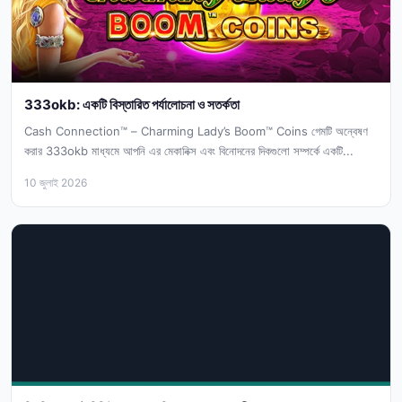
333okb: একটি বিস্তারিত পর্যালোচনা ও সতর্কতা
Cash Connection™ – Charming Lady’s Boom™ Coins গেমটি অন্বেষণ
করার 333okb মাধ্যমে আপনি এর মেকানিক্স এবং বিনোদনের দিকগুলো সম্পর্কে একটি...
10 জুলাই 2026