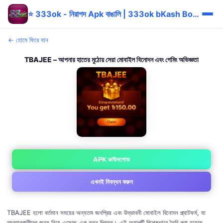
⭐ 333ok - নিরাপদ Apk বাঙালি | 333ok bKash Bonus
← হোমে ফিরে যান
TBAJEE – আপনার হাতের মুঠোয় সেরা মোবাইল বিনোদন এবং গেমিং অভিজ্ঞতা
APK ডাউনলোড
এখনই নিবন্ধন করুন
TBAJEE হলো বর্তমান সময়ের অন্যতম জনপ্রিয় এবং উদ্ভাবনী মোবাইল বিনোদন প্ল্যাটফর্ম, যা
ব্যবহারকারীদের জন্য নিয়ে এসেছে এক নতুন দিগন্ত। এই অ্যাপটি বিশেষভাবে তৈরি করা হয়েছে